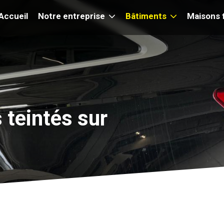
Accueil
Notre entreprise
Bâtiments
Maisons f
 teintés sur
 teintés sur
 teintés sur
 teintés sur